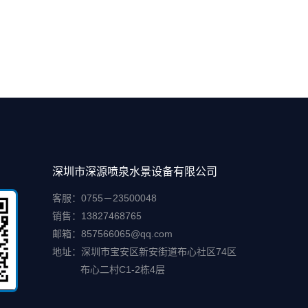
深圳市深源喷泉水景设备有限公司
客服：0755－23500048
销售：13827468765
邮箱：857566065@qq.com
地址：深圳市宝安区新安街道布心社区74区
布心二村C1-2栋4层