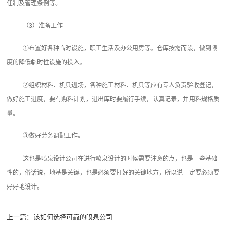
任制及管理条例等。
（3）准备工作
①布置好各种临时设施，职工生活及办公用房等。仓库按需而设，做到限
度的降低临时性设施的投入。
②组织材料、机具进场，各种施工材料、机具等应有专人负责验收登记，
做好施工进度，要有购料计划，进出库时要履行手续，认真记录，并用料规格质
量。
③做好劳务调配工作。
这也是喷泉设计公司‍在进行喷泉设计的时候需要注意的点，也是一些基础
性的，俗话说，地基是关键，也是必须要打好的关键地方，所以说一定要必须要
好好地设计。
上一篇：
该如何选择可靠的喷泉公司