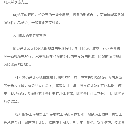
现天然水态为主；
(4)热闹的场所，如公园的一些小局部，喷泉的形式自由，可与雕塑等各种
装饰性小品结合，一般变化不宜过多。
2、喷水的高度和直径
喷泉设计公司‍根据人眼视域的生理特征，对于喷泉、雕塑、花坛等景物，
其垂直视角在30度、水平视角在45度的范围内有良好的视域。喷泉的适合视距
为喷水高的3.3倍。
（1）熟悉设计图纸和掌握工地现状施工前，应首先对喷泉设计图有总体
的分析和了解，体会其设计意图，掌握设计手法，喷泉设计公司‍在此基础上进行
施工现场勘察，对现场施工条件要有总体把握，哪些条件可以充分利用，哪些必
须清除等。
（2）做好工程事务工作是根据工程的具体要求，编制施工预算，落实工
程承包合同，编制施工计划、绘制施工图表、制定施工规范、安全措施、技术责