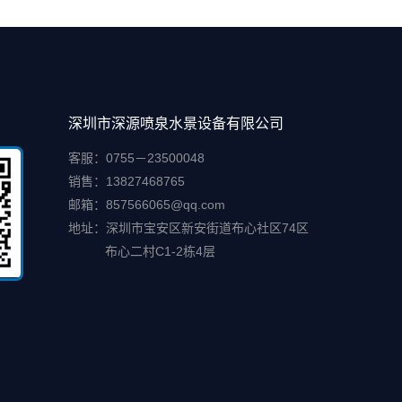
深圳市深源喷泉水景设备有限公司
客服：0755－23500048
销售：13827468765
邮箱：857566065@qq.com
地址：深圳市宝安区新安街道布心社区74区
布心二村C1-2栋4层